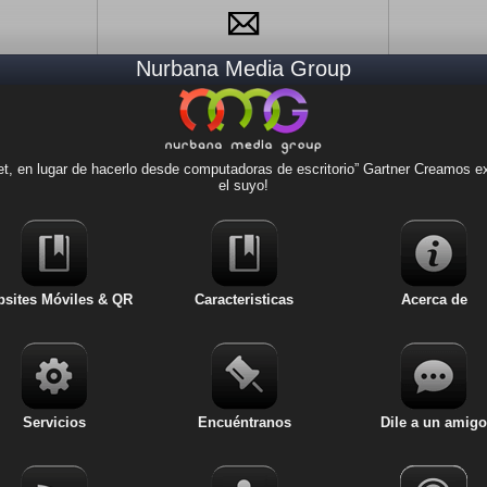
Nurbana Media Group
Websites Móviles & QR
Caracteristicas
, en lugar de hacerlo desde computadoras de escritorio” Gartner Creamos exp
Acerca de
el suyo!
Servicios
Dile a un amigo
sites Móviles & QR
Caracteristicas
Acerca de
Noticias
Lugares
Servicios
Encuéntranos
Dile a un amigo
Revisiones