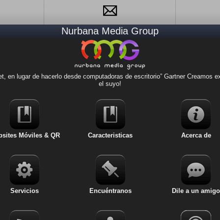
Nurbana Media Group
Websites Móviles & QR
Caracteristicas
, en lugar de hacerlo desde computadoras de escritorio” Gartner Creamos exp
Acerca de
el suyo!
Servicios
Dile a un amigo
sites Móviles & QR
Caracteristicas
Acerca de
Noticias
Lugares
Servicios
Encuéntranos
Dile a un amigo
Revisiones