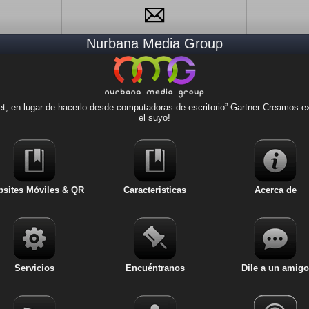
Nurbana Media Group
Websites Móviles & QR
Caracteristicas
, en lugar de hacerlo desde computadoras de escritorio” Gartner Creamos exp
Acerca de
el suyo!
Servicios
Dile a un amigo
sites Móviles & QR
Caracteristicas
Acerca de
Noticias
Lugares
Servicios
Encuéntranos
Dile a un amigo
Revisiones